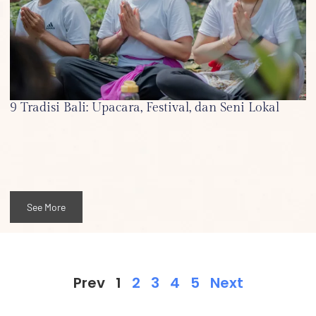
9 Tradisi Bali: Upacara, Festival, dan Seni Lokal
See More
Prev
1
2
3
4
5
Next