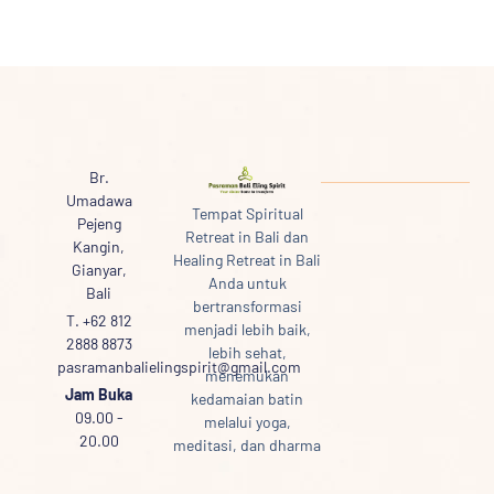
Br.
Umadawa
Tempat Spiritual
Pejeng
Retreat in Bali dan
Kangin,
Healing Retreat in Bali
Gianyar,
Anda untuk
Bali
bertransformasi
T. +62 812
menjadi lebih baik,
2888 8873
lebih sehat,
pasramanbalielingspirit@gmail.com
menemukan
Jam Buka
kedamaian batin
09.00 -
melalui yoga,
20.00
meditasi, dan dharma