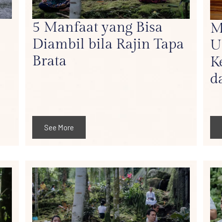
5 Manfaat yang Bisa
M
Diambil bila Rajin Tapa
U
Brata
K
d
See More