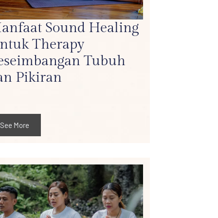
anfaat Sound Healing
ntuk Therapy
eseimbangan Tubuh
an Pikiran
See More