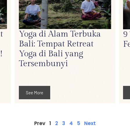
t
Yoga di Alam Terbuka
9
Bali: Tempat Retreat
F
!
Yoga di Bali yang
Tersembunyi
See More
Prev
1
2
3
4
5
Next