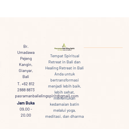
Br.
Umadawa
Tempat Spiritual
Pejeng
Retreat in Bali dan
Kangin,
Healing Retreat in Bali
Gianyar,
Anda untuk
Bali
bertransformasi
T. +62 812
menjadi lebih baik,
2888 8873
lebih sehat,
pasramanbalielingspirit@gmail.com
menemukan
Jam Buka
kedamaian batin
09.00 -
melalui yoga,
20.00
meditasi, dan dharma