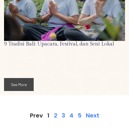
9 Tradisi Bali: Upacara, Festival, dan Seni Lokal
See More
Prev
1
2
3
4
5
Next