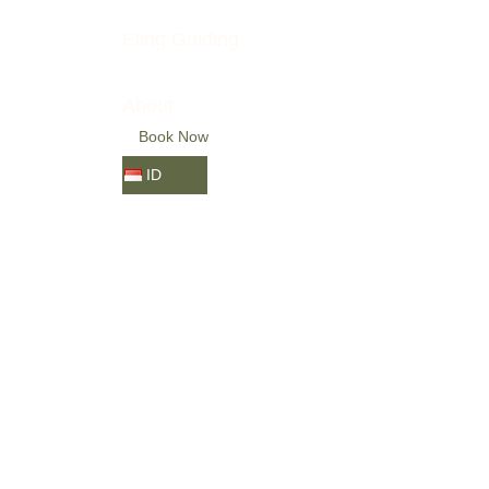
Eling Guiding
About
Book Now
ID