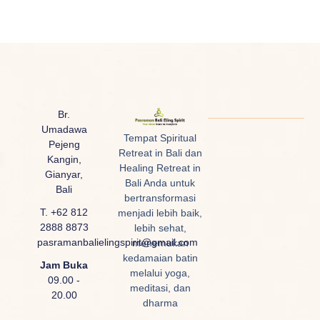
Br.
Umadawa
Tempat Spiritual
Pejeng
Retreat in Bali dan
Kangin,
Healing Retreat in
Gianyar,
Bali Anda untuk
Bali
bertransformasi
T. +62 812
menjadi lebih baik,
2888 8873
lebih sehat,
pasramanbalielingspirit@gmail.com
menemukan
kedamaian batin
Jam Buka
melalui yoga,
09.00 -
meditasi, dan
20.00
dharma