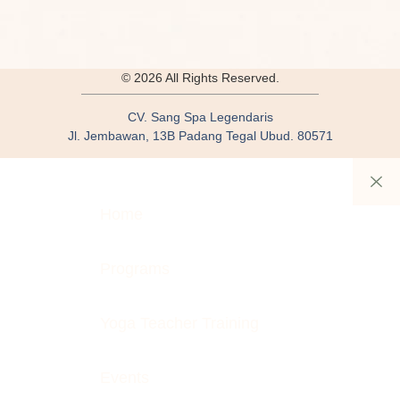
© 2026 All Rights Reserved.
CV. Sang Spa Legendaris
Jl. Jembawan, 13B Padang Tegal Ubud. 80571
Home
Programs
Yoga Teacher Training
Events