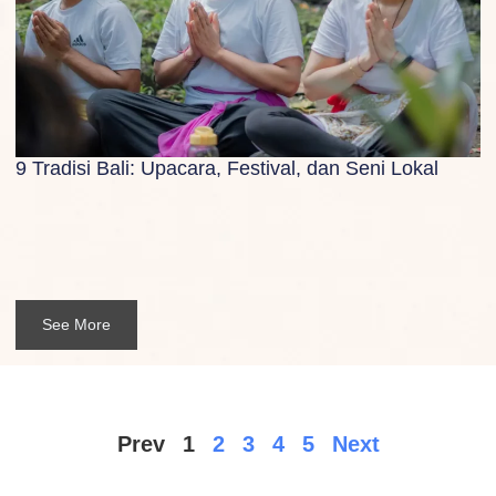
9 Tradisi Bali: Upacara, Festival, dan Seni Lokal
See More
Prev
1
2
3
4
5
Next