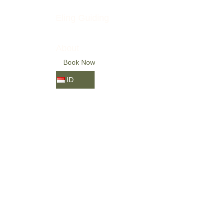
Eling Guiding
About
Book Now
ID