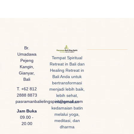
Br.
Umadawa
Tempat Spiritual
Pejeng
Retreat in Bali dan
Kangin,
Healing Retreat in
Gianyar,
Bali Anda untuk
Bali
bertransformasi
T. +62 812
menjadi lebih baik,
2888 8873
lebih sehat,
pasramanbalielingspirit@gmail.com
menemukan
kedamaian batin
Jam Buka
melalui yoga,
09.00 -
meditasi, dan
20.00
dharma