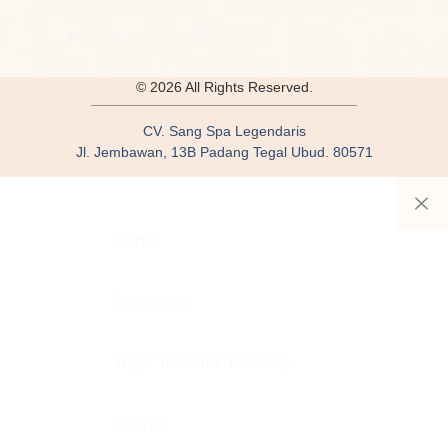
© 2026 All Rights Reserved.
CV. Sang Spa Legendaris
Jl. Jembawan, 13B Padang Tegal Ubud. 80571
Home
Programs
Yoga Teacher Training
Events