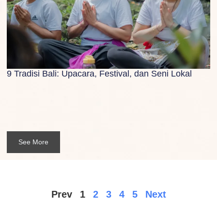
9 Tradisi Bali: Upacara, Festival, dan Seni Lokal
See More
Prev
1
2
3
4
5
Next