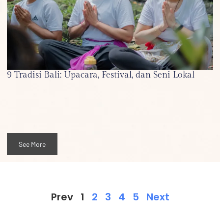
9 Tradisi Bali: Upacara, Festival, dan Seni Lokal
See More
Prev
1
2
3
4
5
Next