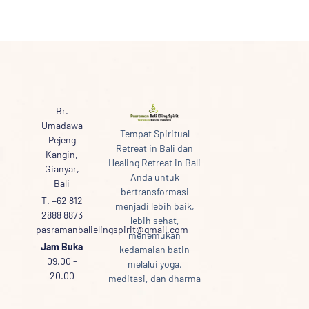
Br.
Umadawa
Tempat Spiritual
Pejeng
Retreat in Bali dan
Kangin,
Healing Retreat in Bali
Gianyar,
Anda untuk
Bali
bertransformasi
T. +62 812
menjadi lebih baik,
2888 8873
lebih sehat,
pasramanbalielingspirit@gmail.com
menemukan
Jam Buka
kedamaian batin
09.00 -
melalui yoga,
20.00
meditasi, dan dharma