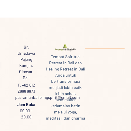
Br.
Umadawa
Tempat Spiritual
Pejeng
Retreat in Bali dan
Kangin,
Healing Retreat in Bali
Gianyar,
Anda untuk
Bali
bertransformasi
T. +62 812
menjadi lebih baik,
2888 8873
lebih sehat,
pasramanbalielingspirit@gmail.com
menemukan
Jam Buka
kedamaian batin
09.00 -
melalui yoga,
20.00
meditasi, dan dharma