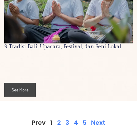
9 Tradisi Bali: Upacara, Festival, dan Seni Lokal
See More
Prev
1
2
3
4
5
Next