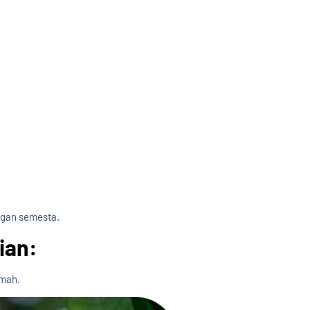
ngan semesta.
ian:
umah.