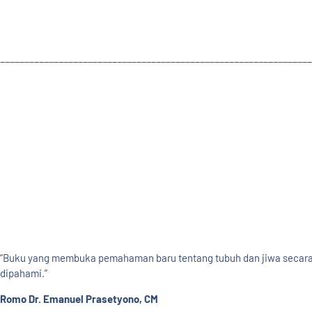
________________________________________________________________
“Buku yang membuka pemahaman baru tentang tubuh dan jiwa secara 
dipahami.”
Romo Dr. Emanuel Prasetyono, CM