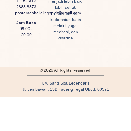
T. +62 812
menjadi lebih baik,
2888 8873
lebih sehat,
pasramanbalielingspirit@gmail.com
menemukan
kedamaian batin
Jam Buka
melalui yoga,
09.00 -
meditasi, dan
20.00
dharma
© 2026 All Rights Reserved.
CV. Sang Spa Legendaris
Jl. Jembawan, 13B Padang Tegal Ubud. 80571